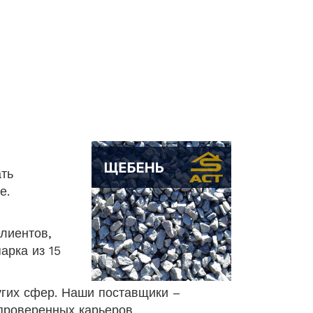
ать
е.
клиентов,
арка из 15
угих сфер. Наши поставщики –
проверенных карьеров.